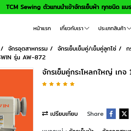
TCM Sewing ตัวแทนนำเข้าจักรเย็บผ้า ทุกชนิด แบร
หน้าแรก
เกี่ยวกับเรา
ประเภทสินค้า
จักรอุตสาหกรรม
จักรเย็บเข็มคู่/เข็มคู่ลูกโซ่
ก
ASWIN รุ่น AW-872
จักรเข็มคู่กระโหลกใหญ่ เก
เปรียบเทียบ
Share