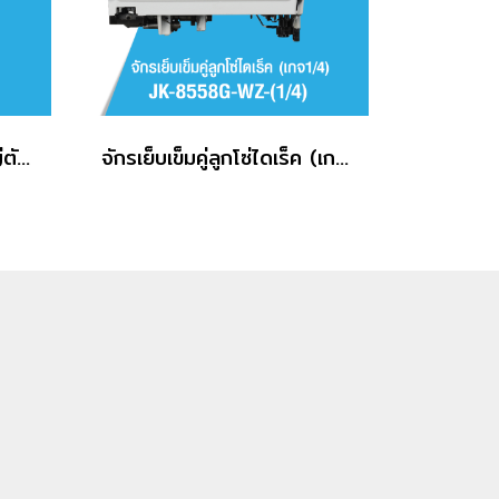
จักรเย็บเข็มคู่กระโหลกใหญ่ตัดด้ายคอม ยกเข็ม (ผ้าหนา) JACK รุ่น JK-58750J-A-105
จักรเย็บเข็มคู่ลูกโซ่ไดเร็ค (เกจ 1/4) JACK รุ่น JK-8558G-WZ-(1/4)