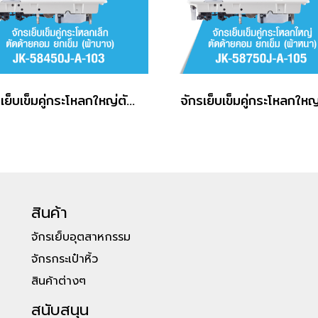
จักรเย็บเข็มคู่กระโหลกใหญ่ตัดด้ายคอม ยกเข็ม (ผ้าบาง) JACK รุ่น JK-58750J-A-103
สินค้า
จักรเย็บอุตสาหกรรม
จักรกระเป๋าหิ้ว
สินค้าต่างๆ
สนับสนุน