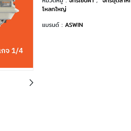
หมวดหมู่ :
จักรเย็บผ้า
,
จักรอุตสา
โหลกใหญ่
แบรนด์ :
ASWIN