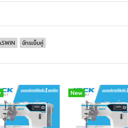
ASWIN
จักรเข็มคู่
w
New