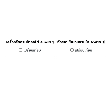
เครื่องรีดกระเป๋าออโต้ ASWIN รุ่น AW-DMG-001PT
จักรลาเข้าขอบกระเป๋า ASWIN รุ่น
เปรียบเทียบ
เปรียบเทียบ