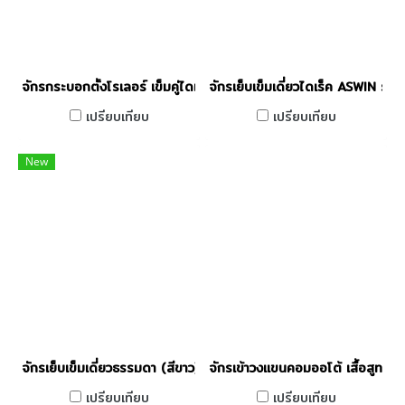
จักรกระบอกตั้งโรเลอร์ เข็มคู่ไดเร็ค ASWIN รุ่น AW-574D
จักรเย็บเข็มเดี่ยวไดเร็ค ASWIN รุ
เปรียบเทียบ
เปรียบเทียบ
New
จักรเย็บเข็มเดี่ยวธรรมดา (สีขาว) ASWIN รุ่น AW-5550A
จักรเข้าวงแขนคอมออโต้ เสื้อสูท 
เปรียบเทียบ
เปรียบเทียบ