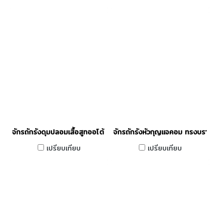
จักรถักรังดุมปลอมเสื้อสูทออโต้ ASWIN รุ่น AW-6000F
จักรถักรังหัวกุญแจคอม ทรงบราเด
เปรียบเทียบ
เปรียบเทียบ