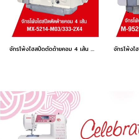
จักรโพ้งไฮสปีดตัดด้ายคอม 4 เส้น PEGASUS รุ่น MX5214-M03/333-2X4