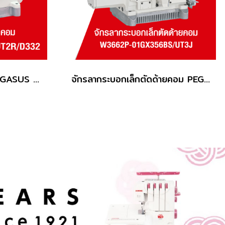
จักรลาทับ ตัดด้ายคอม PEGASUS รุ่น W562PC-01GBX356BS/UT2R/D332
จักรลากระบอกเล็กตัดด้ายคอม PEGASUS รุ่น W3662P-01GBX356BS/UT3J