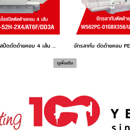
จักรโพ้งไฮสปีดตัดด้ายคอม 4 เส้น PEGASUS รุ่น M952-52H-2X4/AT6F/DD3A
ดูเพิ่มเติม