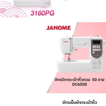
จักรเย็บผ้ากระเป๋าหิ้ว