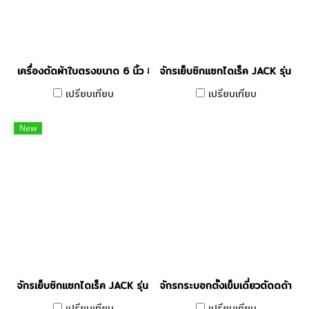
เครื่องตัดผ้าใบตรงขนาด 6 นิ้ว 850W JACK รุ่น T3 ' 6 / 850W
จักรเย็บซิกแซกไดเร็ค JACK รุ่น 
เปรียบเทียบ
เปรียบเทียบ
New
จักรเย็บซิกแซกไดเร็ค JACK รุ่น JK-20U-63Z
จักรกระบอกตั้งเข็มเดี่ยวตัดดด้า
เปรียบเทียบ
เปรียบเทียบ