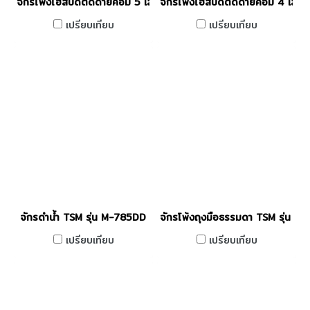
จักรโพ้งไฮสปีดตัดด้ายคอม 5 เส้น PEGASUS รุ่น M32-5/333-3X4
จักรโพ้งไฮสปีดตัดด้ายคอม 4 เ
เปรียบเทียบ
เปรียบเทียบ
จักรดำน้ำ TSM รุ่น M-785DD
จักรโพ้งถุงมือธรรมดา TSM รุ่น M
เปรียบเทียบ
เปรียบเทียบ