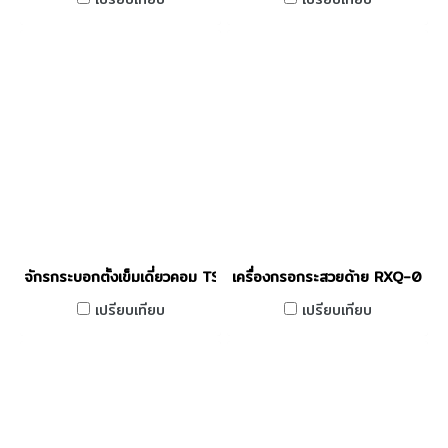
จักรกระบอกตั้งเข็มเดี่ยวคอม TSM รุ่น M-5861-D
เครื่องกรอกระสวยด้าย RXQ-01
เปรียบเทียบ
เปรียบเทียบ