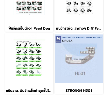
ฟันจักรเย็บต่างๆ Peed Dog
ฟันจักรโพ้ง, ลาต่างๆ Diff Feed Dog
แป้นจาน, ฟันซิกแซ็กทำชุดชั้นใน Plate Zigzag
STRONGH H501