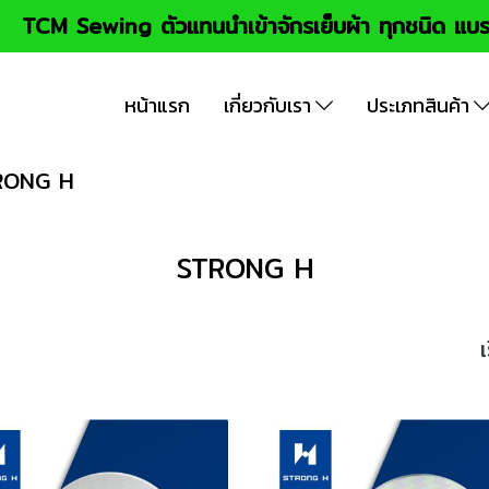
TCM Sewing ตัวแทนนำเข้าจักรเย็บผ้า ทุกชนิด แบร
หน้าแรก
เกี่ยวกับเรา
ประเภทสินค้า
RONG H
STRONG H