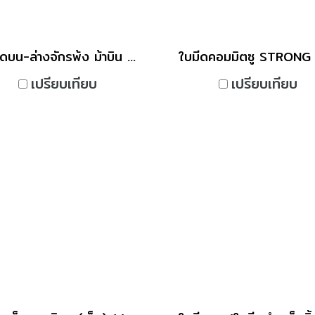
ใบมีดบน-ล่างจักรพ้ง ม้าบิน STRONG H
เปรียบเทียบ
เปรียบเทียบ