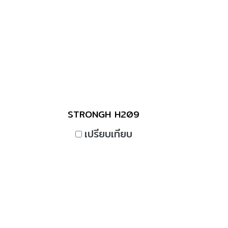
STRONGH H209
เปรียบเทียบ