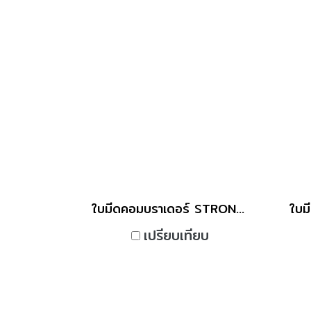
ใบมีดคอมบราเดอร์ STRONG รุ่น LK3-B430
เปรียบเทียบ