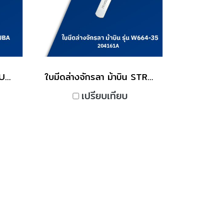
ใบมีดบน-ล่างจักรพ้ง SIRUBA STRONG H
ใบมีดล่างจักรลา ม้าบิน STRONG H รุ่น W664-35
เปรียบเทียบ