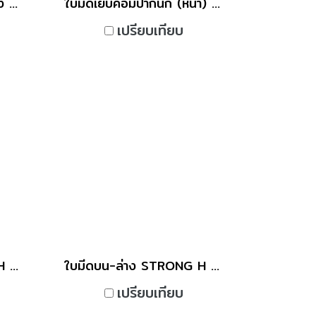
ใบมีดขาว/ใบมีดดำ แท็กกิ้ง STRONG H รุ่น LK1850
ใบมีดเย็บคอมปากนก (หนา) STRONG H รุ่น JUKI 5550-6
เปรียบเทียบ
ใบมีดบน-ล่าง STRONG H รุ่น JUKI 6700
ใบมีดบน-ล่าง STRONG H รุ่น JUKI
เปรียบเทียบ