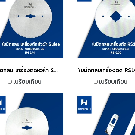
ใบมีดกลม เครื่องตัดหัวผ้า Sulee
ใบมีดกลมเครื่องตัด RS
เปรียบเทียบ
เปรียบเทียบ