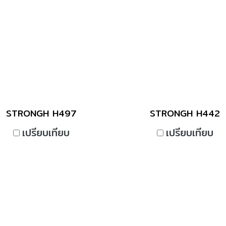
STRONGH H497
STRONGH H442
เปรียบเทียบ
เปรียบเทียบ