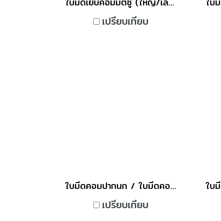
ใบมีดเย็บคอมมิตซู (ใหญ่/เล็ก) STRONG H รุ่น PLKA1710
เปรียบเทียบ
ใบมีดคอมปากนก / ใบมีดคอม STRONG H รุ่น JUKI 5550-6
เปรียบเทียบ