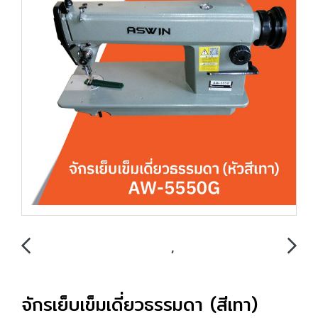
จักรเย็บเข็มเดี่ยวธรรมดา (สีเทา)