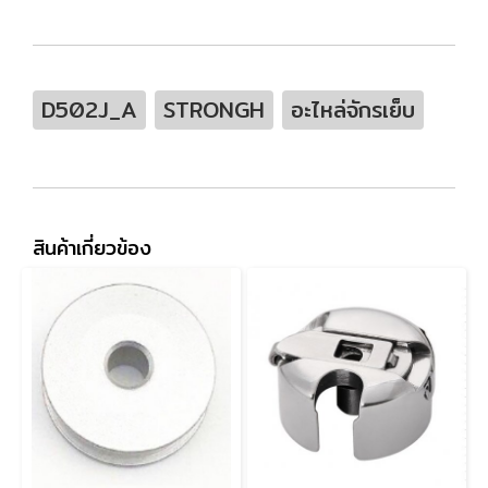
D502J_A
STRONGH
อะไหล่จักรเย็บ
สินค้าเกี่ยวข้อง