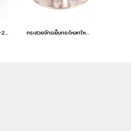
กระสวยกระโหลกใหญ่ DY-201 18034 แบบอลูมิเนียม
กระสวยจักรเย็บกระโหลกใหญ่ 201 (MGP) Grade A