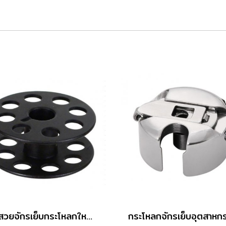
กระสวยจักรเย็บกระโหลกใหญ่ 201 Grade B