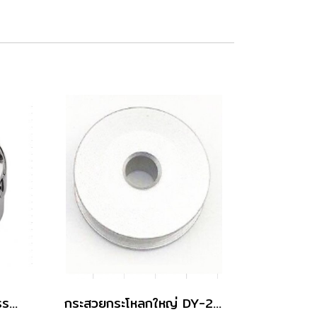
กระโหลกจักรเย็บอุตสาหกรรม BC-DB1 (MGP)
กระสวยกระโหลกใหญ่ DY-201 18034 แบบอลูมิเนียม