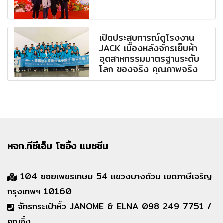
เปิดประสบการณ์ดูโรงงาน
JACK เบื้องหลังจักรเย็บผ้า
อุตสาหกรรมมาตรฐานระดับ
โลก ของจริง คุณภาพจริง
หจก.ทีซีเอ็ม
โซอิ้ง แมชชีน
104 ซอยเพชรเกษม 54 แขวงบางด้วน เขตภาษีเจริญ
กรุงเทพฯ 10160
จักรกระเป๋าหิ้ว JANOME & ELNA 098 249 7751 /
คุณอิ๋ง