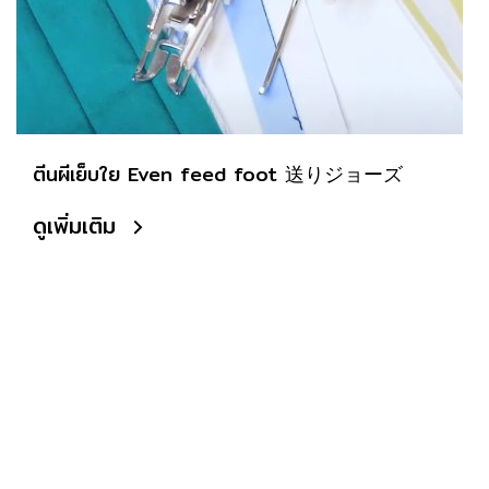
ตีนผีเย็บใย Even feed foot 送りジョーズ
ดูเพิ่มเติม