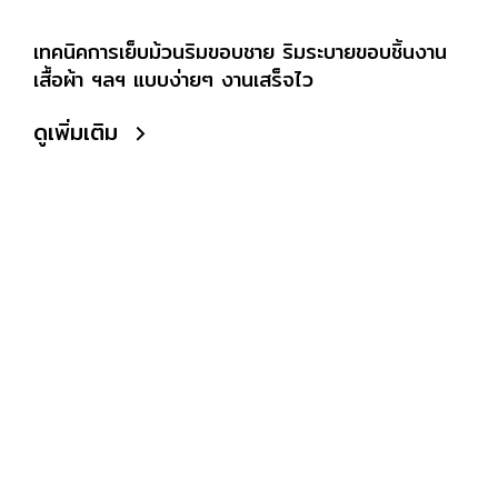
เทคนิคการเย็บม้วนริมขอบชาย ริมระบายขอบชิ้นงาน
เสื้อผ้า ฯลฯ แบบง่ายๆ งานเสร็จไว
ดูเพิ่มเติม