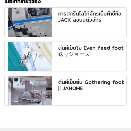
เนื้อหาที่เกี่ยวข้อง
การสกรีนโลโก้จักรเย็บผ้ายี่ห้อ
JACK ลงบนตัวจักร
ตีนผีเย็บใย Even feed foot
送りジョーズ
ตีนผีเย็บย่น Gathering foot
|| JANOME