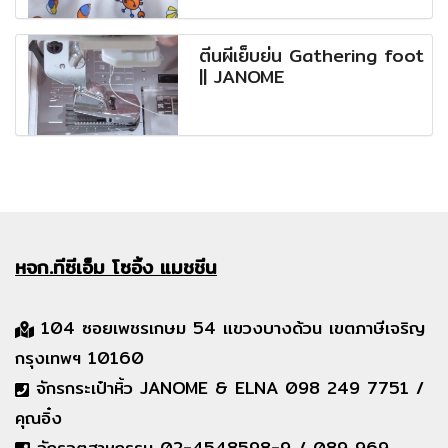
ตีนผีเย็บย่น Gathering foot
|| JANOME
หจก.ทีซีเอ็ม
โซอิ้ง แมชชีน
104 ซอยเพชรเกษม 54 แขวงบางด้วน เขตภาษีเจริญ
กรุงเทพฯ 10160
จักรกระเป๋าหิ้ว JANOME & ELNA 098 249 7751 /
คุณอิ๋ง
จักรอุตสาหกรรม 02-4548598-9 / 089 969