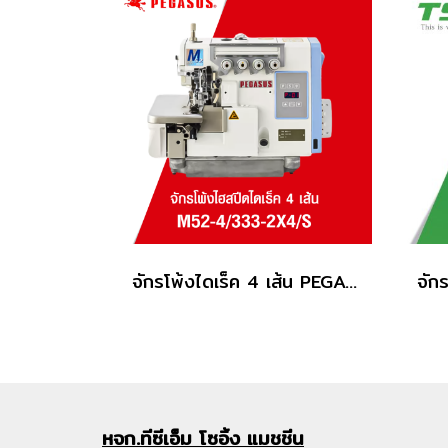
จักรโพ้งไดเร็ค 4 เส้น PEGASUS รุ่น M52-4/333-2X4/S
หจก.ทีซีเอ็ม
โซอิ้ง แมชชีน