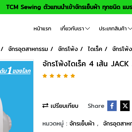
TCM Sewing ตัวแทนนำเข้าจักรเย็บผ้า ทุกชนิด แบร
หน้าแรก
เกี่ยวกับเรา
ประเภทสินค้า
จักรอุตสาหกรรม
จักรโพ้ง
ไดเร็ค
จักรโพ้
จักรโพ้งไดเร็ค 4 เส้น JACK
เปรียบเทียบ
Share
หมวดหมู่ :
จักรเย็บผ้า
,
จักรอุตสา