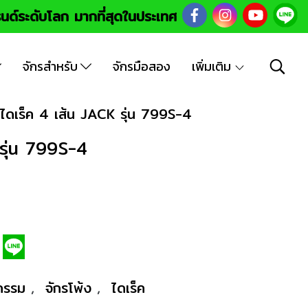
นด์ระดับโลก มากที่สุดในประเทศ
จักรสำหรับ
จักรมือสอง
เพิ่มเติม
งไดเร็ค 4 เส้น JACK รุ่น 799S-4
 รุ่น 799S-4
หกรรม
,
จักรโพ้ง
,
ไดเร็ค