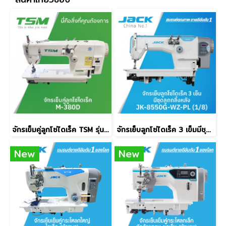
จักรเข็มคู่ลูกโซ่ไดเร็ค TSM รุ่น M-380D
จักรเย็บลูกโซ่ไดเร็ค 3 เข็มมีชุดลูกกลิ้งหลัง JACK รุ่น JK-8550G-WZ-PL (1/8)
New
New