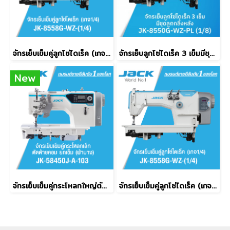
จักรเย็บเข็มคู่ลูกโซ่ไดเร็ค (เกจ 1/4) JACK รุ่น JK-8558G-WZ-(1/4)
จักรเย็บลูกโซ่ไดเร็ค 3 เข็มมีชุดลูกกลิ้งหลัง JACK รุ่น JK-8550G-WZ-PL (1/8)
New
จักรเย็บเข็มคู่กระโหลกใหญ่ตัดด้ายคอม ยกเข็ม (ผ้าบาง) JACK รุ่น JK-58750J-A-103
จักรเย็บเข็มคู่ลูกโซ่ไดเร็ค (เกจ 1/4) JACK รุ่น JK-8558G-WZ-(1/4)