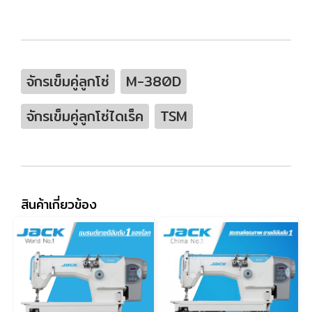
จักรเข็มคู่ลูกโซ่
M-380D
จักรเข็มคู่ลูกโซ่ไดเร็ค
TSM
สินค้าเกี่ยวข้อง