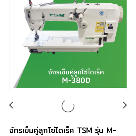
จักรเข็มคู่ลูกโซ่ไดเร็ค TSM รุ่น M-