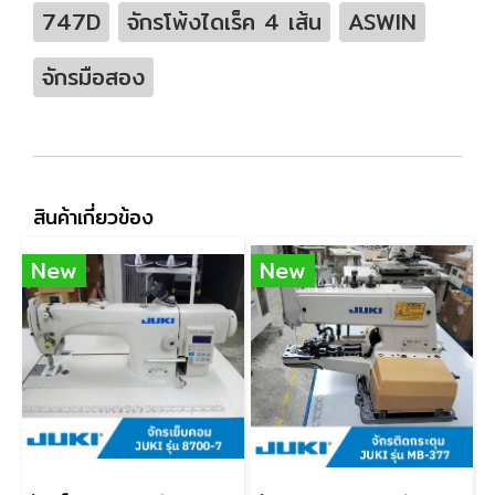
747D
จักรโพ้งไดเร็ค 4 เส้น
ASWIN
จักรมือสอง
สินค้าเกี่ยวข้อง
New
New