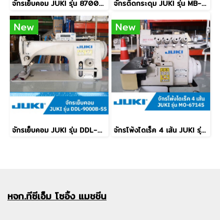
จักรเย็บคอม JUKI รุ่น 8700-7
จักรติดกระดุม JUKI รุ่น MB-373
New
New
จักรเย็บคอม JUKI รุ่น DDL-9000B-SS
จักรโพ้งไดเร็ค 4 เส้น JUKI รุ่น MO-6714S
หจก.ทีซีเอ็ม
โซอิ้ง แมชชีน