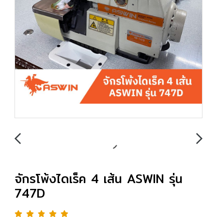
จักรโพ้งไดเร็ค 4 เส้น ASWIN รุ่น
747D