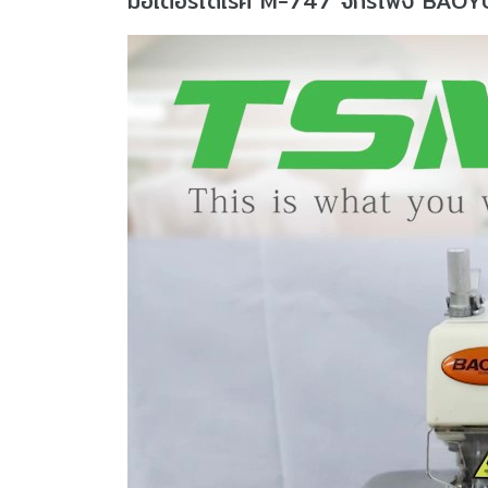
มอเตอร์ไดเร็ค M-747 จักรโพ้ง BA