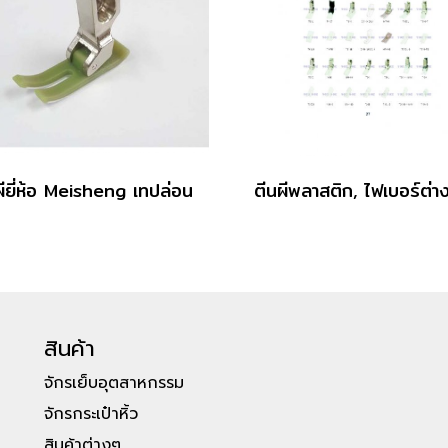
ผียี่ห้อ Meisheng เทปล่อน
สินค้า
จักรเย็บอุตสาหกรรม
จักรกระเป๋าหิ้ว
สินค้าต่างๆ