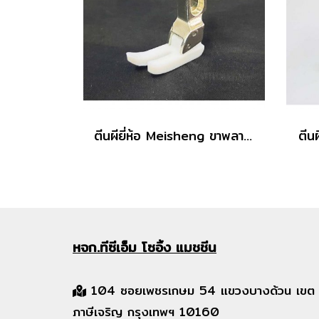
ตีนผียี่ห้อ Meisheng ขาพลาสติก
ตีน
หจก.ทีซีเอ็ม
โซอิ้ง แมชชีน
104 ซอยเพชรเกษม 54 แขวงบางด้วน เขต
ภาษีเจริญ กรุงเทพฯ 10160