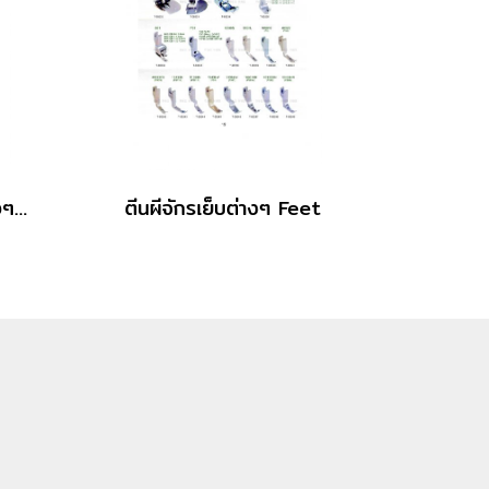
ตีนผีพลาสติก, ไฟเบอร์ต่างๆ Terlon Feet
ตีนผีจักรเย็บต่างๆ Feet