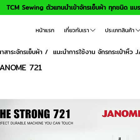
TCM Sewing ตัวแทนนำเข้าจักรเย็บผ้า ทุกชนิด แบร
หน้าแรก
เกี่ยวกับเรา
ประเภทสินค้า
าสาระจักรเย็บผ้า
แนะนำการใช้งาน จักรกระเป๋าหิ้
ว JANOME 721