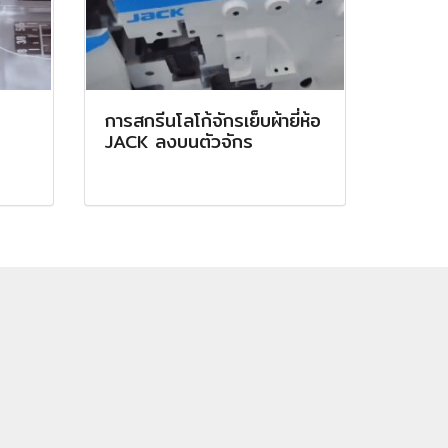
การสกรีนโลโก้จักรเย็บผ้ายี่ห้อ
JACK ลงบนตัวจักร