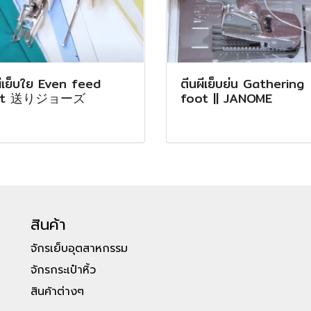
ผีเย็บใย Even feed
ตีนผีเย็บย่น Gathering
ot 送りジョーズ
foot || JANOME
สินค้า
จักรเย็บอุตสาหกรรม
จักรกระเป๋าหิ้ว
สินค้าต่างๆ