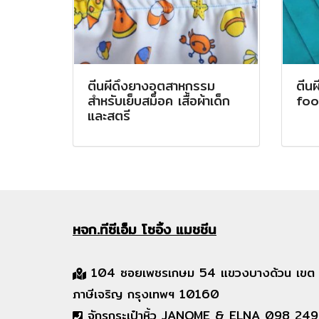
ตีนผีดึงยางอุตสาหกรรม
ตีน
สำหรับเย็บสม็อค เสื้อผ้าเด็ก
fo
และสตรี
หจก.ทีซีเอ็ม
โซอิ้ง แมชชีน
104 ซอยเพชรเกษม 54 แขวงบางด้วน เขต
ภาษีเจริญ กรุงเทพฯ 10160
จักรกระเป๋าหิ้ว JANOME & ELNA 098 249