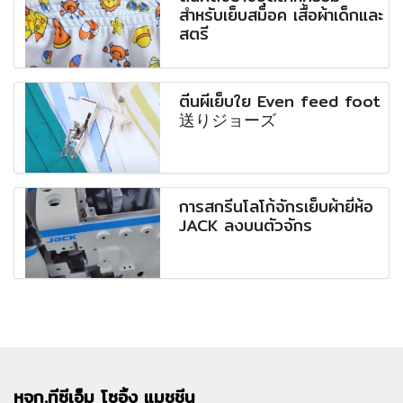
สำหรับเย็บสม็อค เสื้อผ้าเด็กและ
สตรี
ตีนผีเย็บใย Even feed foot
送りジョーズ
การสกรีนโลโก้จักรเย็บผ้ายี่ห้อ
JACK ลงบนตัวจักร
หจก.ทีซีเอ็ม
โซอิ้ง แมชชีน