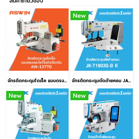
สินค้าเกี่ยวข้อง
New
จักรติดกระดุมไดเร็ค แบบตรง/ไขว้ในตัวเดียวกัน ASWIN รุ่น AW-1377D
จักรติดกระดุมตัดด้ายคอม JACK รุ่น JK-T1903G-D II
New
New