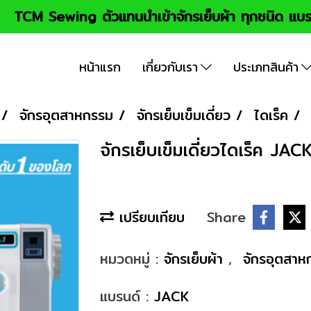
TCM Sewing ตัวแทนนำเข้าจักรเย็บผ้า ทุกชนิด แบร
หน้าแรก
เกี่ยวกับเรา
ประเภทสินค้า
จักรอุตสาหกรรม
จักรเย็บเข็มเดี่ยว
ไดเร็ค
จักรเย็บเข็มเดี่ยวไดเร็ค JACK
เปรียบเทียบ
Share
หมวดหมู่ :
จักรเย็บผ้า
,
จักรอุตสา
แบรนด์ :
JACK