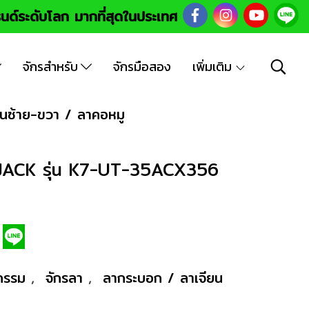
นด์ระดับโลก มากที่สุดในประเทศ
จักรสำหรับ
จักรมือสอง
เพิ่มเติม
นซ้าย-ขวา / ลาคอหมู
ม JACK รุ่น K7-UT-35ACX356
หกรรม
,
จักรลา
,
ลากระบอก / ลาเจียน