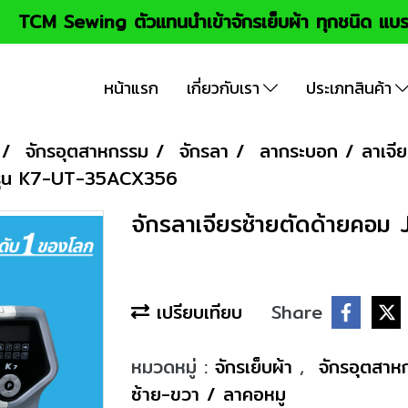
TCM Sewing ตัวแทนนำเข้าจักรเย็บผ้า ทุกชนิด แบร
หน้าแรก
เกี่ยวกับเรา
ประเภทสินค้า
จักรอุตสาหกรรม
จักรลา
ลากระบอก / ลาเจีย
 รุ่น K7-UT-35ACX356
จักรลาเจียรซ้ายตัดด้ายคอ
เปรียบเทียบ
Share
หมวดหมู่ :
จักรเย็บผ้า
,
จักรอุตสา
ซ้าย-ขวา / ลาคอหมู