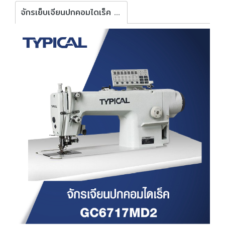
จักรเย็บเจียนปกคอมไดเร็ค TYPICAL รุ่น GC6717MD2