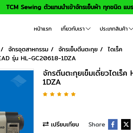
TCM Sewing ตัวแทนนำเข้าจักรเย็บผ้า ทุกชนิด แบร
หน้าแรก
เกี่ยวกับเรา
ประเภทสินค้า
จักรอุตสาหกรรม
จักรเย็บตีนตะกุย
ไดเร็ค
GHLEAD รุ่น HL-GC20618-1DZA
จักรตีนตะกุยเข็มเดี่ยวไดเร
1DZA
เปรียบเทียบ
Share