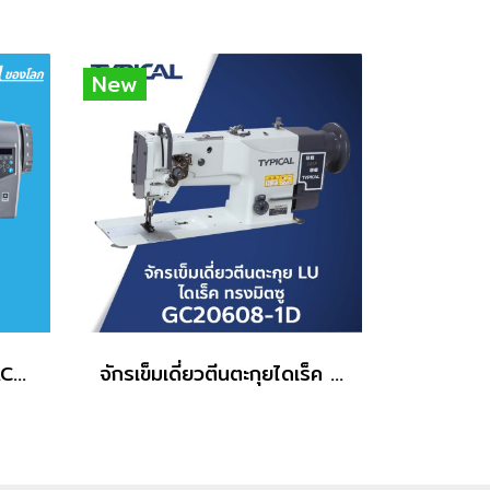
New
จักรเย็บตีนตะกุยไดเร็ค JACK รุ่น H2-A-CZ
จักรเข็มเดี่ยวตีนตะกุยไดเร็ค TYPICAL รุ่น GC20608-1D