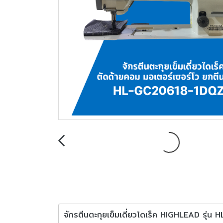
จักรตีนตะกุยเข็มเดี่ยวไดเร็ค HIGHLEAD รุ