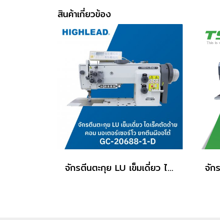
สินค้าเกี่ยวข้อง
จักรตีนตะกุย LU เข็มเดี่ยว ไดเร็คตัดด้ายคอม มอเตอร์เซอร์โว ยกตีนผีออโต้ HIGHLEAD รุ่น GC-20688-1-D