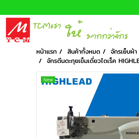
หน้าแรก
สินค้าทั้งหมด
จักรเย็บผ้า
จักรตีนตะกุยเข็มเดี่ยวไดเร็ค HI
New