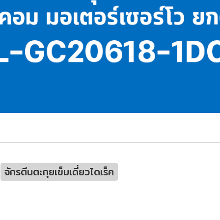
จักรตีนตะกุยเข็มเดี่ยวไดเร็ค