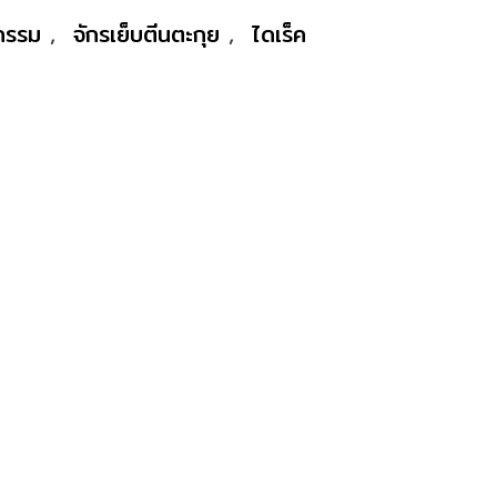
หกรรม
,
จักรเย็บตีนตะกุย
,
ไดเร็ค