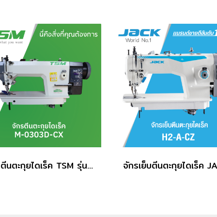
จักรตีนตะกุยไดเร็ค TSM รุ่น M-0303D-CX