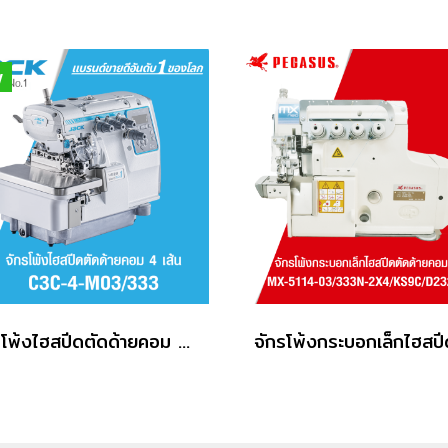
w
จักรโพ้งไฮสปีดตัดด้ายคอม 4 เส้น JACK รุ่น C3C-4-M03/333