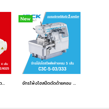
New
จักรโพ้งกระบอกเล็กไฮสปีดตัดด้ายคอม 4 เส้น PEGASUS รุ่น MX-5114-03/333N-2X4/KS9C/D232/K025
จักรโพ้งไฮสปีดตัดด้ายคอม 5 เส้น JACK รุ่น C3C-5-03/333