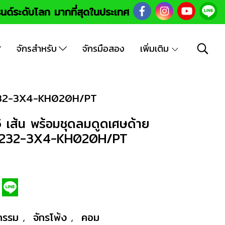
นด์ระดับโลก มากที่สุดในประเทศ
จักรสำหรับ
จักรมือสอง
เพิ่มเติม
01/232-3X4-KH020H/PT
 เส้น พร้อมชุดลมดูดเศษด้าย
1/232-3X4-KH020H/PT
หกรรม
,
จักรโพ้ง
,
คอม