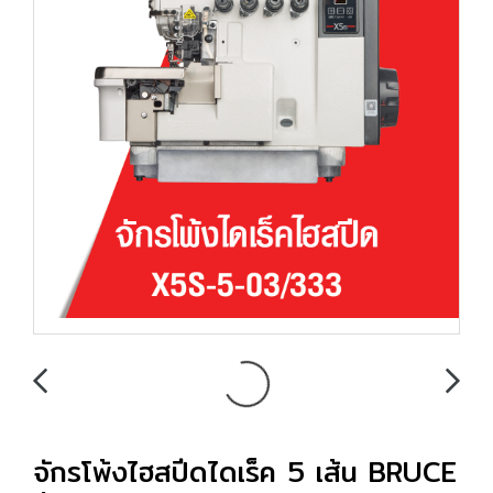
จักรโพ้งไฮสปีดไดเร็ค 5 เส้น BRUCE