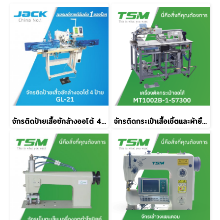
จักรติดป้ายเสื้อซักล้างออโต้ 4 ป้าย JACK รุ่น GL-21
จักรติดกระเป๋าเสื้อเชิ้ตและผ้ายืดคอม TSM รุ่น 1002B-1-S7300A