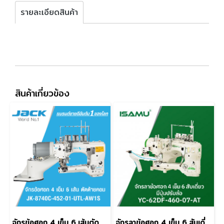
รายละเอียดสินค้า
สินค้าเกี่ยวข้อง
จักรข้อศอก 4 เข็ม 6 เส้นตัดด้ายคอม JACK รุ่น JK-8740C-452-01-UTL-AW1S
จักรลาข้อศอก 4 เข็ม 6 สับเดี่ยวมีปุ่มปรับล้อ ISAMU รุ่น YC-62DF-460-07-AT/CT1/SC10/I170MH