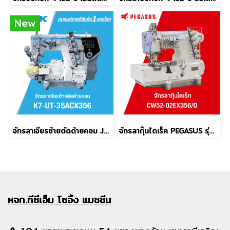
New
จักรลาเจียรซ้ายตัดด้ายคอม JACK รุ่น K7-UT-35ACX356
จักรลากุ๊นไดเร็ค PEGASUS รุ่น CW52-02EX356/D
หจก.ทีซีเอ็ม
โซอิ้ง แมชชีน