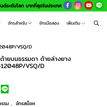
นด์ระดับโลก มากที่สุดในประเทศ
จักรสำหรับ
จักรมือสอง
เพิ่มเติม
8-12048P/VSQ/D
บบด้ายบนธรรมดา ด้ายล่างยาง
08-12048P/VSQ/D
หกรรม
,
จักรสม็อค