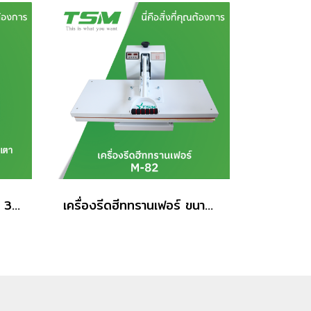
หม้อต้มไฟฟ้าไอน้ำอัตโนมัติ 3 หัวเตา TSM รุ่น M-DLD9-0.4-F3
เครื่องรีดฮีททรานเฟอร์ ขนาด 82 นิ้ว TSM รุ่น M-82