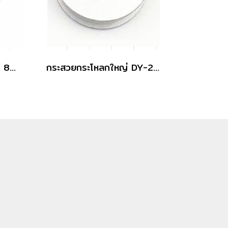
กระสวยจักรเข็มคู่บราเดอร์ 845, 515
กระสวยกระโหลกใหญ่ DY-201 18034 แบบอลูมิเนียม