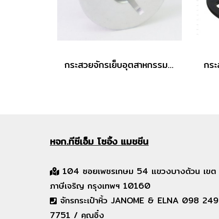
กระสวยจักรเย็บอุตสาหกรรม # 55623S แบบมีร่องหยุดกระสวย
หจก.ทีซีเอ็ม
โซอิ้ง แมชชีน
104 ซอยเพชรเกษม 54 แขวงบางด้วน เขต
ภาษีเจริญ กรุงเทพฯ 10160
จักรกระเป๋าหิ้ว JANOME & ELNA 098 249
7751 / คุณอิ๋ง