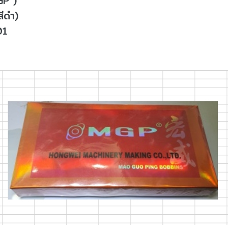
GP )
ีดำ)
01