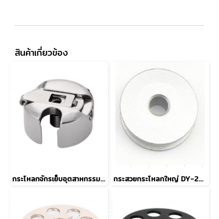
สินค้าเกี่ยวข้อง
กระโหลกจักรเย็บอุตสาหกรรม BC-DB1 (MGP)
กระสวยกระโหลกใหญ่ DY-201 18034 แบบอลูมิเนียม