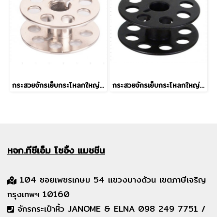
กระสวยจักรเย็บกระโหลกใหญ่ 201 (MGP) Grade A
กระสวยจักรเย็บกระโหลกใหญ่ 201 Grade B
หจก.ทีซีเอ็ม
โซอิ้ง แมชชีน
104 ซอยเพชรเกษม 54 แขวงบางด้วน เขตภาษีเจริญ
กรุงเทพฯ 10160
จักรกระเป๋าหิ้ว JANOME & ELNA 098 249 7751 /