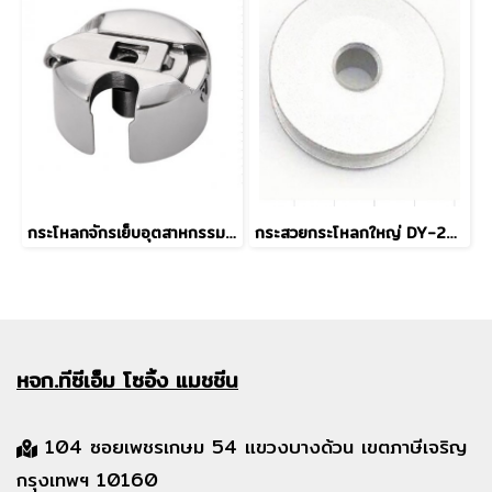
กระโหลกจักรเย็บอุตสาหกรรม BC-DB1 (MGP)
กระสวยกระโหลกใหญ่ DY-201 18034 แบบอลูมิเนียม
หจก.ทีซีเอ็ม
โซอิ้ง แมชชีน
104 ซอยเพชรเกษม 54 แขวงบางด้วน เขตภาษีเจริญ
กรุงเทพฯ 10160