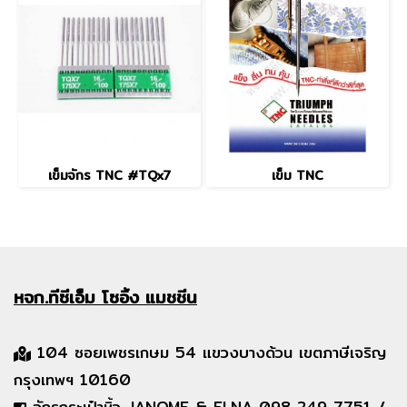
เข็มจักร TNC #TQx7
เข็ม TNC
หจก.ทีซีเอ็ม
โซอิ้ง แมชชีน
104 ซอยเพชรเกษม 54 แขวงบางด้วน เขตภาษีเจริญ
กรุงเทพฯ 10160
จักรกระเป๋าหิ้ว JANOME & ELNA 098 249 7751 /