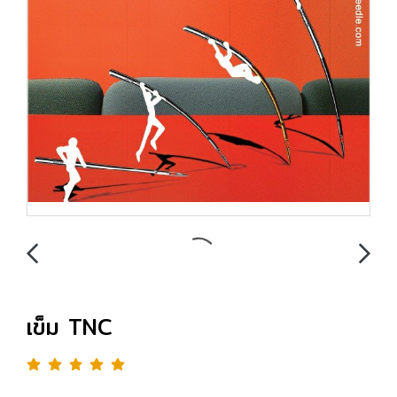
เข็ม TNC