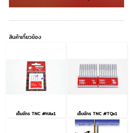
สินค้าเกี่ยวข้อง
เข็มจักร TNC #HAx1
เข็มจักร TNC #TQx1