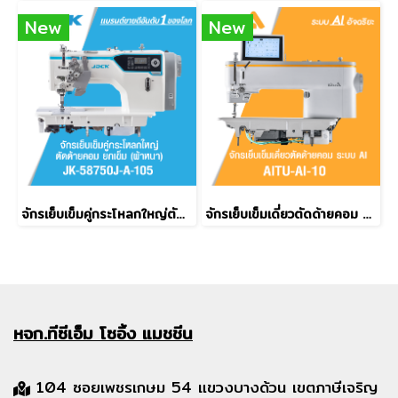
New
New
จักรเย็บเข็มคู่กระโหลกใหญ่ตัดด้ายคอม ยกเข็ม (ผ้าหนา) JACK รุ่น JK-58750J-A-105
จักรเย็บเข็มเดี่ยวตัดด้ายคอม ระบบ AI AITU รุ่น AI-10
หจก.ทีซีเอ็ม
โซอิ้ง แมชชีน
104 ซอยเพชรเกษม 54 แขวงบางด้วน เขตภาษีเจริญ