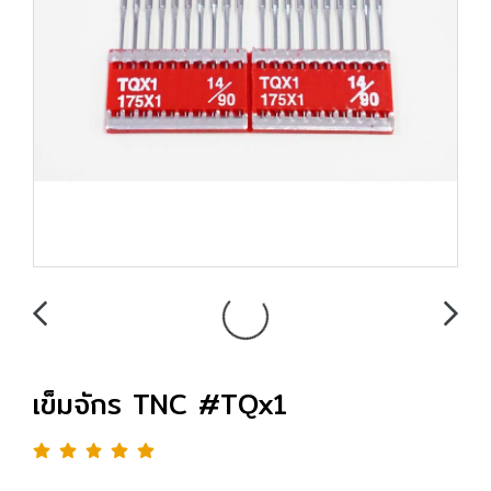
เข็มจักร TNC #TQx1