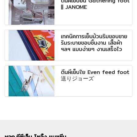
ตีนผีเย็บย่น Gathering foot
|| JANOME
เทคนิคการเย็บม้วนริมขอบชาย
ริมระบายขอบชิ้นงาน เสื้อผ้า
ฯลฯ แบบง่ายๆ งานเสร็จไว
ตีนผีเย็บใย Even feed foot
送りジョーズ
หจก.ทีซีเอ็ม
โซอิ้ง แมชชีน