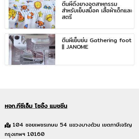
ตีนผีดึงยางอุตสาหกรรม
สำหรับเย็บสม็อค เสื้อผ้าเด็กและ
สตรี
ตีนผีเย็บย่น Gathering foot
|| JANOME
หจก.ทีซีเอ็ม
โซอิ้ง แมชชีน
104 ซอยเพชรเกษม 54 แขวงบางด้วน เขตภาษีเจริญ
กรุงเทพฯ 10160