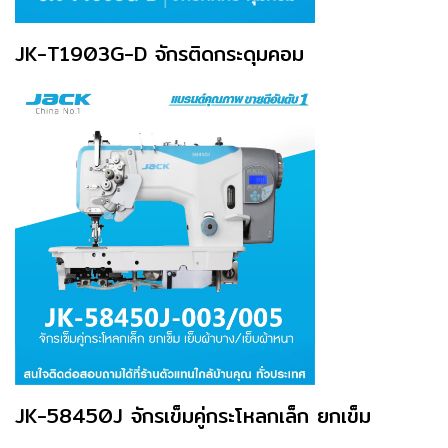
JK-T1903G-D จักรติดกระดุมคอม
JK-58450J จักรเข็มคู่กระโหลกเล็ก ยกเข็ม