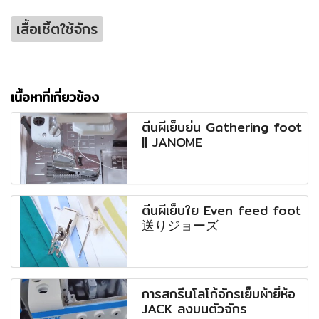
เสื้อเชิ้ตใช้จักร
เนื้อหาที่เกี่ยวข้อง
ตีนผีเย็บย่น Gathering foot
|| JANOME
ตีนผีเย็บใย Even feed foot
送りジョーズ
การสกรีนโลโก้จักรเย็บผ้ายี่ห้อ
JACK ลงบนตัวจักร