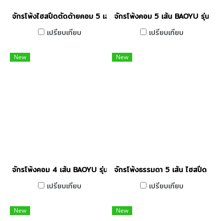
จักรโพ้งไฮสปีดตัดด้ายคอม 5 เส้น JACK รุ่น C7-5-03/333
จักรโพ้งคอม 5 เส้น BAOYU รุ่น
เปรียบเทียบ
เปรียบเทียบ
New
New
จักรโพ้งคอม 4 เส้น BAOYU รุ่น BML-900D-4
จักรโพ้งธรรมดา 5 เส้น ไฮสปีด 
เปรียบเทียบ
เปรียบเทียบ
New
New