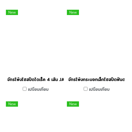
New
New
จักรโพ้งไฮสปีดไดเร็ค 4 เส้น JACK รุ่น E5-4-M03/333
จักรโพ้งกระบอกเล็กไฮสปีดฟันตะก
เปรียบเทียบ
เปรียบเทียบ
New
New