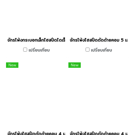
จักรโพ้งกระบอกเล็กไฮสปีดไดเร็ค 4 เส้น JACK รุ่น JK-797DI-4-
จักรโพ้งไฮสปีดตัดด้ายคอม 5 เส้
เปรียบเทียบ
เปรียบเทียบ
New
New
จักรโพ้งไฮสปีดตัดด้ายคอม 4 เส้น พร้อมชุดมีดลมดูดเศษด้าย JAC
จักรโพ้งไฮสปีดตัดด้ายคอม 4 เส้