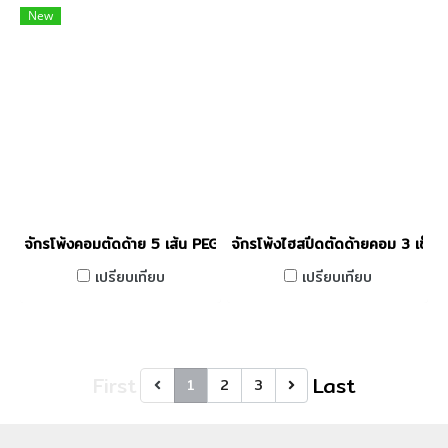
New
จักรโพ้งคอมตัดด้าย 5 เส้น PEGASUS รุ่น M-932-38-3X4/AT6F
จักรโพ้งไฮสปีดตัดด้ายคอม 3 เข็
เปรียบเทียบ
เปรียบเทียบ
First
Last
1
2
3