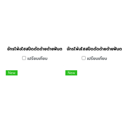
จักรโพ้งไฮสปีดตัดด้ายด้ายฟันตะกุยคอม 4 เส้น JACK รุ่น C5T-4-
จักรโพ้งไฮสปีดตัดด้ายด้ายฟันตะก
เปรียบเทียบ
เปรียบเทียบ
New
New