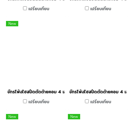
เปรียบเทียบ
เปรียบเทียบ
New
จักรโพ้งไฮสปีดตัดด้ายคอม 4 เส้น ระบบ IOT JACK รุ่น C7+-4-M0
จักรโพ้งไฮสปีดตัดด้ายคอม 4 เส้
เปรียบเทียบ
เปรียบเทียบ
New
New