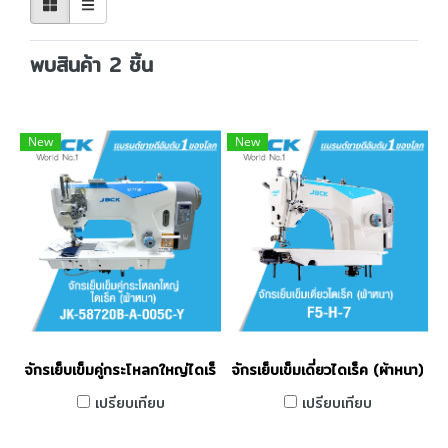
พบสินค้า 2 ชิ้น
New
New
จักรเย็บเข็มคู่กระโหลกใหญ่ไดเร็ค JACK รุ่น JK-58720B-A-005C
จักรเย็บเข็มเดี่ยวไดเร็ค (ผ้าหนา) 
เปรียบเทียบ
เปรียบเทียบ