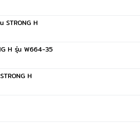
 เส้น STRONG H
ONG H รุ่น W664-35
A STRONG H