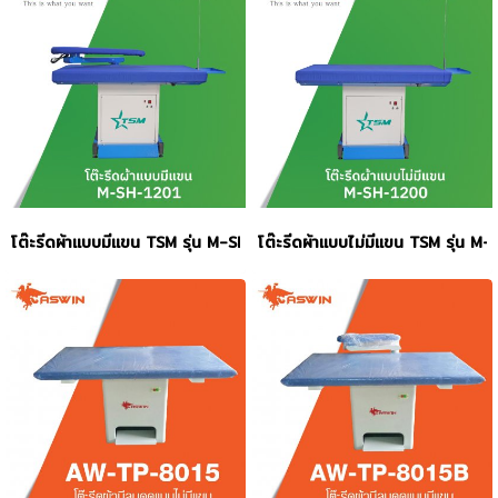
โต๊ะรีดผ้าแบบมีแขน TSM รุ่น M-SH-1201
โต๊ะรีดผ้าแบบไม่มีแขน TSM รุ่น 