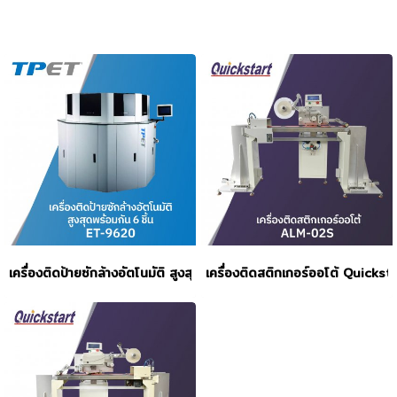
เครื่องติดป้ายซักล้างอัตโนมัติ สูงสุดพร้อมกัน 6 ชิ้น TPET รุ่น ET-962
เครื่องติดสติกเกอร์ออโต้ Quickst