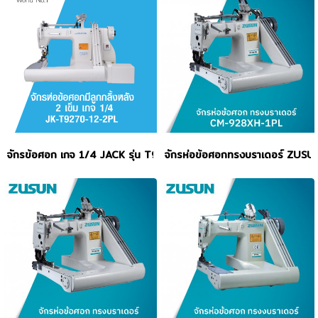
จักรข้อศอก เกจ 1/4 JACK รุ่น T9270-12-2PL
จักรห่อข้อศอกทรงบราเดอร์ ZUSU