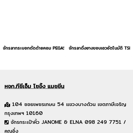
จักรลากระบอกตัดด้ายคอม PEGASUS รุ่น W662PVH-35BX356CS/F
จักรลาดึงยางขอบเอวอัตโนมัติ TSM
หจก.ทีซีเอ็ม
โซอิ้ง แมชชีน
104 ซอยเพชรเกษม 54 แขวงบางด้วน เขตภาษีเจริญ
กรุงเทพฯ 10160
จักรกระเป๋าหิ้ว JANOME & ELNA 098 249 7751 /
คุณอิ๋ง