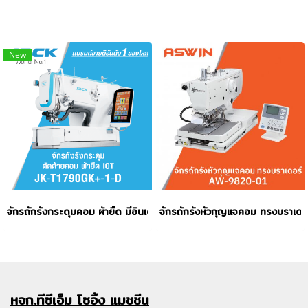
New
จักรถักรังกระดุมคอม ผ้ายืด มีอินเตอร์เน็ต JACK รุ่น JK-T1790GK+-1
จักรถักรังหัวกุญแจคอม ทรงบราเด
หจก.ทีซีเอ็ม
โซอิ้ง แมชชีน